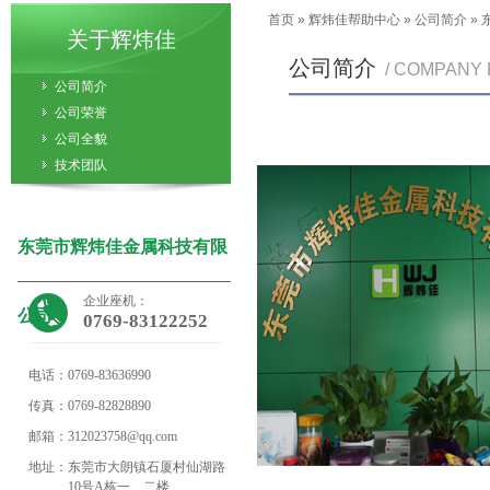
首页
»
辉炜佳帮助中心
»
公司简介
»
关于辉炜佳
公司简介
/ COMPANY 
公司简介
公司荣誉
公司全貌
技术团队
东莞市辉炜佳金属科技有限
企业座机：
公司
0769-83122252
电话：
0769-83636990
传真：
0769-82828890
邮箱：
312023758@qq.com
地址：
东莞市大朗镇石厦村仙湖路
10号A栋一、二楼