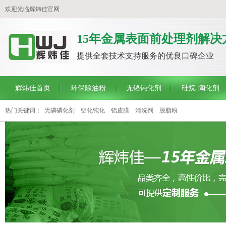
欢迎光临辉炜佳官网
15年金属表面前处理剂解决
提供全套技术支持服务的优良口碑企业
辉炜佳首页
环保除油粉
无铬钝化剂
硅烷·陶化剂
热门关键词：
无磷磷化剂
铝化钝化
铝皮膜
清洗剂
脱脂粉