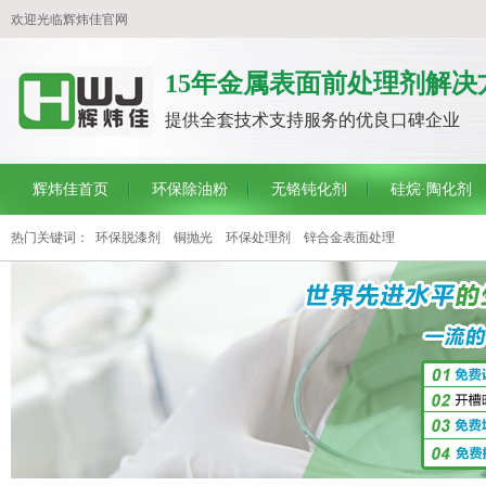
欢迎光临辉炜佳官网
15年金属表面前处理剂解决
提供全套技术支持服务的优良口碑企业
辉炜佳首页
环保除油粉
无铬钝化剂
硅烷·陶化剂
热门关键词：
环保脱漆剂
铜抛光
环保处理剂
锌合金表面处理