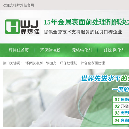
欢迎光临辉炜佳官网
15年金属表面前处理剂解决
提供全套技术支持服务的优良口碑企业
辉炜佳首页
环保除油粉
无铬钝化剂
硅烷·陶化剂
热门关键词：
环保脱漆剂
铜抛光
环保处理剂
锌合金表面处理