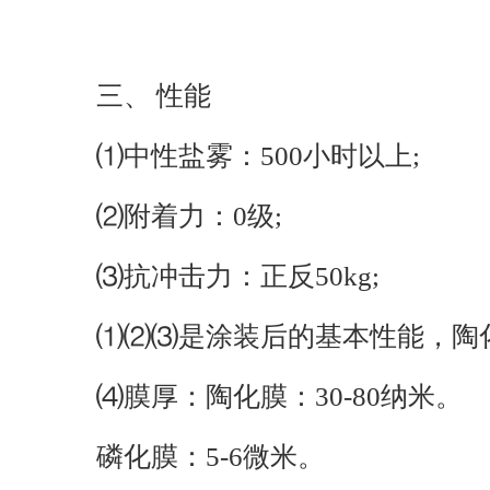
三、 性能
⑴中性盐雾：500小时以上;
⑵附着力：0级;
⑶抗冲击力：正反50kg;
⑴⑵⑶是涂装后的基本性能，陶化
⑷膜厚：陶化膜：30-80纳米。
磷化膜：5-6微米。