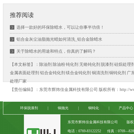
推荐阅读
选择一款好的环保除蜡水，可以让你事半功倍！
铝合金灰尘油脂抛光蜡如何清洗_铝合金除蜡水
关于除蜡水的用途和特点，你真的了解吗？
【本文标签】：
除油剂
除油粉
钝化剂
无铬钝化剂
脱漆剂
硅烷处理
金属表面处理剂
铝合金钝化剂
镁合金钝化剂
铜清洗剂
铜钝化剂
广
处理厂家
【责任编辑】：
东莞市辉炜佳金属科技有限公司
版权所有：http://w
环保脱漆剂
|
铜抛光
|
铜钝化
|
产品中心
东莞市辉炜佳金属科技有限公司
版权
电话：0769-83122252
传真：0769—8282