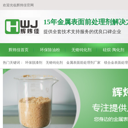
欢迎光临辉炜佳官网
15年金属表面前处理剂解决
提供全套技术支持服务的优良口碑企业
辉炜佳首页
环保除油粉
无铬钝化剂
硅烷·陶化剂
热门关键词：
环保脱漆剂
无铬钝化剂
金属表面前处理剂厂家
镁合金表面处理